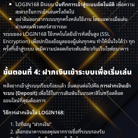
LOGIN168 มีระบบ
บันทึกการเข้าสู่ระบบอัตโนมัติ
เพื่อความ
สะดวกในการเข้าเล่นครั้งถัดไป
อย่าลืมออกจากระบบทุกครั้งหลังใช้งาน โดยเฉพาะเมื่อเล่น
ผ่านคอมพิวเตอร์สาธารณะ
ระบบของ LOGIN168 ใช้เทคโนโลยีเข้ารหัสขั้นสูง (SSL
Encryption) เพื่อปกป้องข้อมูลของผู้เล่นทุกคน ทำให้มั่นใจได้ว่า ทุก
ครั้งที่เข้าสู่ระบบ จะมีความปลอดภัยระดับเดียวกับเว็บไซต์ธนาคาร
ขั้นตอนที่ 4: ฝากเงินเข้าระบบเพื่อเริ่มเล่น
หลังจากเข้าสู่ระบบเรียบร้อยแล้ว ขั้นตอนต่อไปคือ
การฝากเงินเข้า
ระบบ (Deposit)
เพื่อใช้ในการเดิมพันในเกมคาสิโนหรือสล็อต
ออนไลน์ที่คุณต้องการ
วิธีการฝากเงินใน LOGIN168:
ไปที่เมนู “ฝากเงิน”
เลือกธนาคารของคุณจากรายชื่อที่ระบบรองรับ