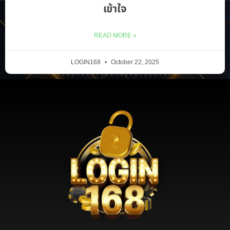
เข้าใจ
READ MORE »
LOGIN168
October 22, 2025