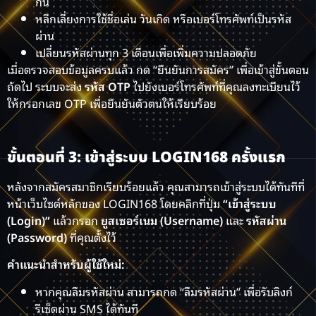
กัน
หลีกเลี่ยงการใช้ชื่อเล่น วันเกิด หรือเบอร์โทรศัพท์เป็นรหัส
ผ่าน
เปลี่ยนรหัสผ่านทุก 3 เดือนเพื่อเพิ่มความปลอดภัย
เมื่อตรวจสอบข้อมูลครบแล้ว กด “ยืนยันการสมัคร” เพื่อเข้าสู่ขั้นตอน
ถัดไป ระบบจะส่ง
รหัส OTP
ไปยังเบอร์โทรศัพท์ที่คุณลงทะเบียนไว้
ให้กรอกเลข OTP เพื่อยืนยันตัวตนให้เรียบร้อย
ขั้นตอนที่ 3: เข้าสู่ระบบ LOGIN168 ครั้งแรก
หลังจากสมัครสมาชิกเรียบร้อยแล้ว คุณสามารถเข้าสู่ระบบได้ทันทีที่
หน้าเว็บไซต์หลักของ LOGIN168 โดยคลิกที่ปุ่ม
“เข้าสู่ระบบ
(Login)”
แล้วกรอก
ยูสเซอร์เนม (Username)
และ
รหัสผ่าน
(Password)
ที่คุณตั้งไว้
คำแนะนำสำหรับผู้ใช้ใหม่:
หากคุณลืมรหัสผ่าน สามารถกด “ลืมรหัสผ่าน” เพื่อรับลิงก์
รีเซ็ตผ่าน SMS ได้ทันที