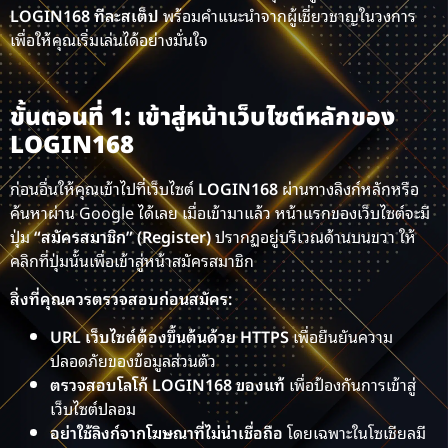
LOGIN168 ทีละสเต็ป
พร้อมคำแนะนำจากผู้เชี่ยวชาญในวงการ
เพื่อให้คุณเริ่มเล่นได้อย่างมั่นใจ
ขั้นตอนที่ 1: เข้าสู่หน้าเว็บไซต์หลักของ
LOGIN168
ก่อนอื่นให้คุณเข้าไปที่เว็บไซต์
LOGIN168
ผ่านทางลิงก์หลักหรือ
ค้นหาผ่าน Google ได้เลย เมื่อเข้ามาแล้ว หน้าแรกของเว็บไซต์จะมี
ปุ่ม
“สมัครสมาชิก” (Register)
ปรากฏอยู่บริเวณด้านบนขวา ให้
คลิกที่ปุ่มนั้นเพื่อเข้าสู่หน้าสมัครสมาชิก
สิ่งที่คุณควรตรวจสอบก่อนสมัคร:
URL เว็บไซต์ต้องขึ้นต้นด้วย HTTPS
เพื่อยืนยันความ
ปลอดภัยของข้อมูลส่วนตัว
ตรวจสอบโลโก้ LOGIN168 ของแท้
เพื่อป้องกันการเข้าสู่
เว็บไซต์ปลอม
อย่าใช้ลิงก์จากโฆษณาที่ไม่น่าเชื่อถือ
โดยเฉพาะในโซเชียลมี