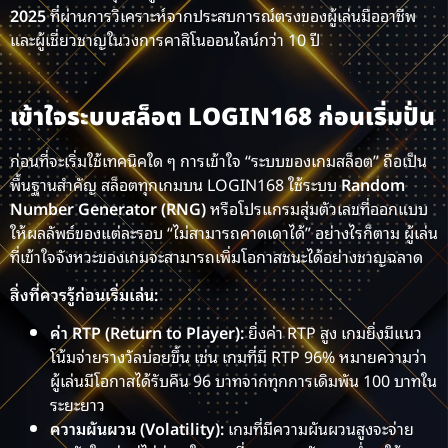
2025
ที่ผ่านการวิเคราะห์จากประสบการณ์ตรงของผู้เล่นมืออาชีพ
และผู้เชี่ยวชาญในวงการคาสิโนออนไลน์กว่า 10 ปี
เข้าใจระบบสล็อต LOGIN168 ก่อนเริ่มปั่น
ก่อนที่จะเริ่มใช้เทคนิคใด ๆ การเข้าใจ “ระบบของเกมสล็อต” ถือเป็น
พื้นฐานสำคัญ สล็อตทุกเกมบน LOGIN168 ใช้ระบบ
Random
Number Generator (RNG)
หรือโปรแกรมสุ่มตัวเลขที่ออกแบบ
ให้ผลลัพธ์ของแต่ละรอบ “ไม่สามารถคาดเดาได้” อย่างไรก็ตาม ผู้เล่น
ที่เข้าใจจังหวะของเกมจะสามารถเพิ่มโอกาสชนะได้อย่างชาญฉลาด
สิ่งที่ควรรู้ก่อนเริ่มเล่น:
ค่า RTP (Return to Player):
ยิ่งค่า RTP สูง เกมยิ่งมีแนว
โน้มจ่ายรางวัลบ่อยขึ้น เช่น เกมที่มี RTP 96% หมายความว่า
ผู้เล่นมีโอกาสได้รับคืน 96 บาทจากทุกการเดิมพัน 100 บาทใน
ระยะยาว
ความผันผวน (Volatility):
เกมที่มีความผันผวนสูงจะจ่าย