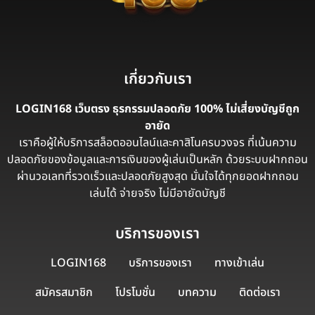
เกี่ยวกับเรา
LOGIN168 เว็บตรง ธุรกรรมปลอดภัย 100% ไม่เสี่ยงบัญชีถูก
อายัด
เราคือผู้ให้บริการสล็อตออนไลน์และคาสิโนครบวงจร ที่เน้นความ
ปลอดภัยของข้อมูลและการเงินของผู้เล่นเป็นหลัก ด้วยระบบฝากถอน
ผ่านวอเลทที่รวดเร็วและปลอดภัยสูงสุด มั่นใจได้ทุกยอดฝากถอน
เล่นได้ จ่ายจริง ไม่มีอายัดบัญชี
บริการของเรา
LOGIN168
บริการของเรา
ทางเข้าเล่น
สมัครสมาชิก
โปรโมชั่น
บทความ
ติดต่อเรา