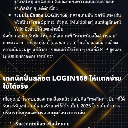
รางวัลใหญ่แต่ไม่บ่อย ในขณะที่เกมความผันผวนต่ำจะให้
รางวัลเล็ก ๆ แต่ต่อเนื่อง
ระบบโบนัสของ LOGIN168:
หลายเกมมีฟีเจอร์พิเศษ เช่น
ฟรีสปิน (Free Spins), ตัวคูณ (Multiplier) และสัญลักษณ์
Wild ซึ่งช่วยให้แตกง่ายขึ้น
ดังนั้น ก่อนจะเริ่มปั่น ให้คุณเลือกเกมที่ “เหมาะกับสไตล์การเล่น”
ของตัวเองมากที่สุด เช่น ถ้าคุณชอบความตื่นเต้น ลองเลือกสล็อต
ความผันผวนสูง แต่ถ้าอยากสะสมกำไรเรื่อย ๆ เกมที่มี RTP สูงและ
โบนัสบ่อยอาจตอบโจทย์กว่า
เทคนิคปั่นสล็อต LOGIN168 ให้แตกง่าย
ใช้ได้จริง
เมื่อคุณเข้าใจระบบของเกมสล็อตแล้ว ต่อไปคือ “เทคนิคการปั่น” ที่ได้
รับการพิสูจน์จากผู้เล่นจริงและใช้ได้ผลในปี 2025 โดยเน้นทั้ง
การ
บริหารเงินทุนและการควบคุมจังหวะการเล่น
เริ่มจากเบทน้อย เพื่ออ่านเกม