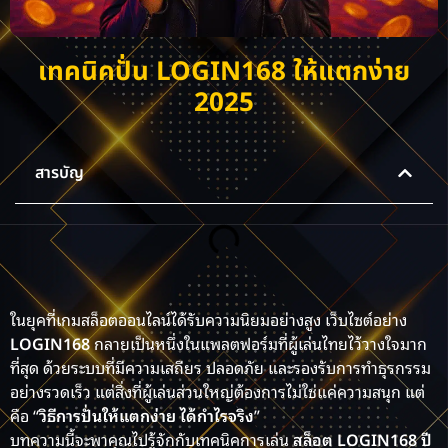
เทคนิคปั่น LOGIN168 ให้แตกง่าย
2025
สารบัญ
ในยุคที่เกมสล็อตออนไลน์ได้รับความนิยมอย่างสูง เว็บไซต์อย่าง
LOGIN168
กลายเป็นหนึ่งในแพลตฟอร์มที่ผู้เล่นไทยไว้วางใจมาก
ที่สุด ด้วยระบบที่มีความเสถียร ปลอดภัย และรองรับการทำธุรกรรม
อย่างรวดเร็ว แต่สิ่งที่ผู้เล่นส่วนใหญ่ต้องการไม่ใช่แค่ความสนุก แต่
คือ “
วิธีการปั่นให้แตกง่าย ได้กำไรจริง
”
บทความนี้จะพาคุณไปรู้จักกับเทคนิคการเล่น
สล็อต LOGIN168 ปี