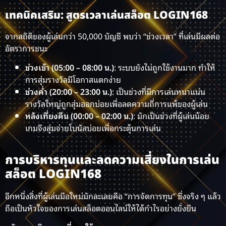
เทคนิคเสริม: สูตรเวลาเล่นสล็อต LOGIN168
จากสถิติของผู้เล่นกว่า 50,000 บัญชี พบว่า “ช่วงเวลา” ที่เล่นมีผลต่อ
อัตราการชนะ
ช่วงเช้า (05:00 – 08:00 น.)
: ระบบยังไม่ถูกใช้งานมาก ทำให้
การสุ่มรางวัลมีโอกาสแตกง่าย
ช่วงค่ำ (20:00 – 23:00 น.)
: เป็นช่วงที่มีการเล่นหนาแน่น
รางวัลใหญ่ถูกสุ่มออกบ่อยเพื่อลดความถี่การแพ้ของผู้เล่น
หลังเที่ยงคืน (00:00 – 02:00 น.)
: มักเป็นช่วงที่ผู้เล่นน้อย
เกมจึงสุ่มจ่ายโบนัสบ่อยเพื่อกระตุ้นการเล่น
การบริหารทุนและลดความเสี่ยงในการเล่น
สล็อต LOGIN168
อีกหนึ่งสิ่งที่ผู้เล่นมือใหม่มักละเลยคือ “การจัดการทุน” ซึ่งจริง ๆ แล้ว
ถือเป็นหัวใจของการเล่นสล็อตออนไลน์ให้ได้กำไรอย่างยั่งยืน