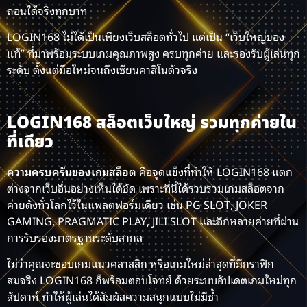
ถอนได้จริงทุกบาท
LOGIN168 ไม่ได้เป็นเพียงเว็บสล็อตทั่วไป แต่เป็น “เว็บใหญ่ของ
แท้” ที่มาพร้อมระบบเกมคุณภาพสูง ครบทุกค่าย และรองรับผู้เล่นทุก
ระดับ ตั้งแต่มือใหม่จนถึงเซียนคาสิโนตัวจริง
LOGIN168 สล็อตเว็บใหญ่ รวมทุกค่ายใน
ที่เดียว
ความครบครันของเกมสล็อต
คือจุดแข็งที่ทำให้ LOGIN168 แตก
ต่างจากเว็บอื่นอย่างเห็นได้ชัด เพราะที่นี่ได้รวบรวมเกมสล็อตจาก
ค่ายดังทั่วโลกไว้ในแพลตฟอร์มเดียว เช่น PG SLOT, JOKER
GAMING, PRAGMATIC PLAY, JILI SLOT และอีกหลายค่ายที่ผ่าน
การรับรองมาตรฐานระดับสากล
ไม่ว่าคุณจะชอบเกมแนวคลาสสิก หรือเกมใหม่ล่าสุดที่มีกราฟิก
สมจริง LOGIN168 ก็พร้อมตอบโจทย์ ด้วยระบบอัปเดตเกมใหม่ทุก
สัปดาห์ ทำให้ผู้เล่นได้สัมผัสความสนุกแบบไม่มีซ้ำ