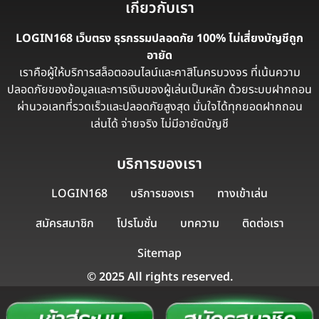
เกี่ยวกับเรา
LOGIN168 เว็บตรง ธุรกรรมปลอดภัย 100% ไม่เสี่ยงบัญชีถูก
อายัด
เราคือผู้ให้บริการสล็อตออนไลน์และคาสิโนครบวงจร ที่เน้นความ
ปลอดภัยของข้อมูลและการเงินของผู้เล่นเป็นหลัก ด้วยระบบฝากถอน
ผ่านวอเลทที่รวดเร็วและปลอดภัยสูงสุด มั่นใจได้ทุกยอดฝากถอน
เล่นได้ จ่ายจริง ไม่มีอายัดบัญชี
บริการของเรา
LOGIN168
บริการของเรา
ทางเข้าเล่น
สมัครสมาชิก
โปรโมชั่น
บทความ
ติดต่อเรา
Sitemap
© 2025 All rights reserved.