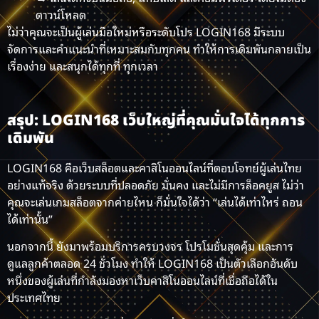
ดาวน์โหลด
ไม่ว่าคุณจะเป็นผู้เล่นมือใหม่หรือระดับโปร LOGIN168 มีระบบ
จัดการและคำแนะนำที่เหมาะสมกับทุกคน ทำให้การเดิมพันกลายเป็น
เรื่องง่าย และสนุกได้ทุกที่ ทุกเวลา
สรุป: LOGIN168 เว็บใหญ่ที่คุณมั่นใจได้ทุกการ
เดิมพัน
LOGIN168 คือเว็บสล็อตและคาสิโนออนไลน์ที่ตอบโจทย์ผู้เล่นไทย
อย่างแท้จริง ด้วยระบบที่ปลอดภัย มั่นคง และไม่มีการล็อคยูส ไม่ว่า
คุณจะเล่นเกมสล็อตจากค่ายไหน ก็มั่นใจได้ว่า “เล่นได้เท่าไหร่ ถอน
ได้เท่านั้น”
นอกจากนี้ ยังมาพร้อมบริการครบวงจร โปรโมชั่นสุดคุ้ม และการ
ดูแลลูกค้าตลอด 24 ชั่วโมง ทำให้ LOGIN168 เป็นตัวเลือกอันดับ
หนึ่งของผู้เล่นที่กำลังมองหาเว็บคาสิโนออนไลน์ที่เชื่อถือได้ใน
ประเทศไทย