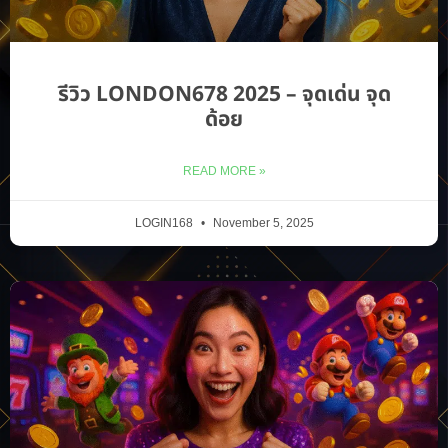
รีวิว LONDON678 2025 – จุดเด่น จุด
ด้อย
READ MORE »
LOGIN168
November 5, 2025