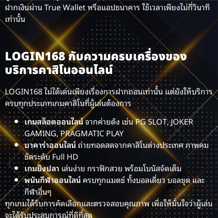
ฝากเงินผ่าน True Wallet หรือแอปธนาคาร ใช้เวลาเพียงไม่กี่วินาที
เท่านั้น
LOGIN168 กับความครบเครื่องของ
บริการคาสิโนออนไลน์
LOGIN168 ไม่ได้เด่นเพียงเรื่องการฝากถอนเท่านั้น แต่ยังให้บริการ
ครบทุกประเภทเกมคาสิโนที่ผู้เล่นต้องการ
เกมสล็อตออนไลน์
จากค่ายดัง เช่น PG SLOT, JOKER
GAMING, PRAGMATIC PLAY
บาคาร่าออนไลน์
ถ่ายทอดสดจากคาสิโนต่างประเทศ ภาพคม
ชัดระดับ Full HD
เกมยิงปลา
เล่นง่าย กราฟิกสวย พร้อมโบนัสจัดเต็ม
พนันกีฬาออนไลน์
ครบทุกแมตช์ ทั้งบอลเดี่ยว บอลชุด และ
กีฬาอื่นๆ
ทุกเกมได้รับการคัดเลือกและตรวจสอบคุณภาพ เพื่อให้มั่นใจว่าผู้เล่น
จะได้รับประสบการณ์ที่ดีที่สุด