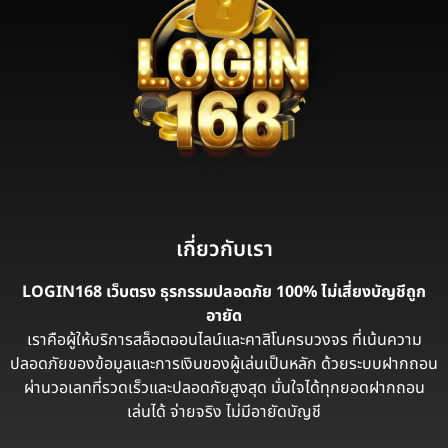
เกี่ยวกับเรา
LOGIN168 เว็บตรง ธุรกรรมปลอดภัย 100% ไม่เสี่ยงบัญชีถูก
อายัด
เราคือผู้ให้บริการสล็อตออนไลน์และคาสิโนครบวงจร ที่เน้นความ
ปลอดภัยของข้อมูลและการเงินของผู้เล่นเป็นหลัก ด้วยระบบฝากถอน
ผ่านวอเลทที่รวดเร็วและปลอดภัยสูงสุด มั่นใจได้ทุกยอดฝากถอน
เล่นได้ จ่ายจริง ไม่มีอายัดบัญชี