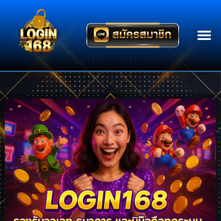
สมัครสมาชิ
บริการของเรา