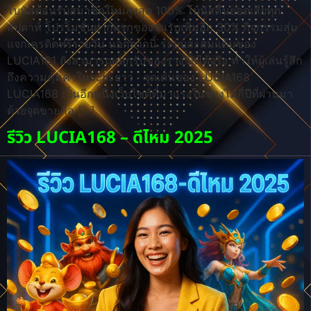
โบนัสต้อนรับสมาชิกใหม่สูงสุด 100% โบนัสคืนยอดเสียทุก
สัปดาห์ โปรโมชั่นฝากแรกของวันรับเพิ่มอีก 30% กิจกรรมสุ่ม
แจกเครดิตฟรีรายวัน นอกจากนี้ ระบบสะสมแต้มของ
LUCIA181 ยังสามารถแลกรับของรางวัลได้จริง ทำให้ผู้เล่นรู้สึก
ถึงความคุ้มค่าในระยะยาว จุดเด่นของ LUCIA168
LUCIA168 เป็นอีกหนึ่งเว็บไซต์ที่มาแรงในช่วงไม่กี่ปีที่ผ่านมา
ด้วยจุดขายคือ […]
รีวิว LUCIA168 – ดีไหม 2025