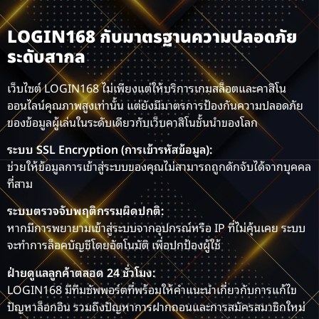
LOGIN168 กับมาตรฐานความปลอดภัย
ระดับสากล
เว็บไซต์ LOGIN168 ไม่เพียงแต่ให้บริการเกมสล็อตและคาสิโน
ออนไลน์คุณภาพสูงเท่านั้น แต่ยังมีมาตรการป้องกันความปลอดภัย
ของข้อมูลผู้เล่นในระดับเดียวกับเว็บคาสิโนชั้นนำของโลก
ระบบ SSL Encryption (การเข้ารหัสข้อมูล):
ช่วยให้ข้อมูลการเข้าสู่ระบบของคุณไม่สามารถถูกดักจับได้จากบุคคล
ที่สาม
ระบบตรวจจับพฤติกรรมผิดปกติ:
หากมีการพยายามเข้าสู่ระบบจากอุปกรณ์หรือ IP ที่ไม่คุ้นเคย ระบบ
จะทำการล็อคบัญชีโดยอัตโนมัติ เพื่อปกป้องผู้ใช้
ฝ่ายดูแลลูกค้าตลอด 24 ชั่วโมง:
LOGIN168 มีทีมซัพพอร์ตที่พร้อมให้คำแนะนำเกี่ยวกับการแก้ไข
ปัญหาล็อกอิน รวมถึงปัญหาการฝากถอนและการสมัครสมาชิกใหม่