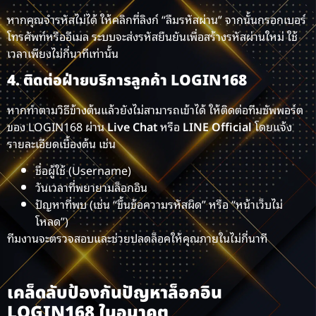
หากคุณจำรหัสไม่ได้ ให้คลิกที่ลิงก์ “ลืมรหัสผ่าน” จากนั้นกรอกเบอร์
โทรศัพท์หรืออีเมล ระบบจะส่งรหัสยืนยันเพื่อสร้างรหัสผ่านใหม่ ใช้
เวลาเพียงไม่กี่นาทีเท่านั้น
4. ติดต่อฝ่ายบริการลูกค้า LOGIN168
หากทำตามวิธีข้างต้นแล้วยังไม่สามารถเข้าได้ ให้ติดต่อทีมซัพพอร์ต
ของ LOGIN168 ผ่าน
Live Chat
หรือ
LINE Official
โดยแจ้ง
รายละเอียดเบื้องต้น เช่น
ชื่อผู้ใช้ (Username)
วันเวลาที่พยายามล็อกอิน
ปัญหาที่พบ (เช่น “ขึ้นข้อความรหัสผิด” หรือ “หน้าเว็บไม่
โหลด”)
ทีมงานจะตรวจสอบและช่วยปลดล็อคให้คุณภายในไม่กี่นาที
เคล็ดลับป้องกันปัญหาล็อกอิน
LOGIN168 ในอนาคต