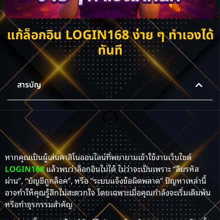
แก้ล็อกอิน LOGIN168 ง่าย ๆ ทำเองได้
ทันที
สารบัญ
หากคุณเป็นผู้เล่นคาสิโนออนไลน์ที่พยายามเข้าใช้งานเว็บไซต์
LOGIN168
แล้วพบว่าล็อกอินไม่ได้ ไม่ว่าจะเป็นเพราะ “ลืมรหัส
ผ่าน”, “บัญชีถูกล็อค”, หรือ “ระบบแจ้งข้อผิดพลาด” ปัญหาเหล่านี้
อาจทำให้คุณรู้สึกไม่สะดวกใจ โดยเฉพาะเมื่อคุณกำลังจะเริ่มเดิมพัน
หรือทำธุรกรรมสำคัญ