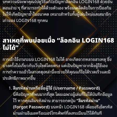
บทความนี้จะพาคุณไปดูวิธีแก้ไขปัญหาล็อกอิน LOGIN168 ด้วยขั้น
ตอนง่าย ๆ ที่สามารถทำได้ด้วยตัวเอง พร้อมเคล็ดลับในการป้องกัน
ไม่ให้เกิดปัญหาซ้ำในอนาคต เหมาะสำหรับทั้งผู้เล่นใหม่และสมาชิก
เก่าของ LOGIN168 ทุกคน
สาเหตุที่พบบ่อยเมื่อ “ล็อกอิน LOGIN168
ไม่ได้”
การเข้าใช้งานระบบ LOGIN168 ไม่ได้ อาจเกิดจากหลายสาเหตุ ซึ่ง
บางครั้งไม่เกี่ยวกับเว็บไซต์โดยตรง แต่เป็นปัญหาจากฝั่งผู้ใช้เอง
การทำความเข้าใจสาเหตุเหล่านี้จะช่วยให้คุณแก้ไขได้รวดเร็วและมี
ประสิทธิภาพมากขึ้น
ลืมรหัสผ่านหรือชื่อผู้ใช้ (Username / Password)
นี่คือปัญหาที่พบมากที่สุด โดยเฉพาะผู้เล่นที่ไม่ได้บันทึกข้อมูล
ไว้ หากคุณลืมรหัสผ่าน สามารถกดปุ่ม
“ลืมรหัสผ่าน”
(Forgot Password)
บนหน้า LOGIN168 เพื่อขอรีเซ็ตรหัส
ผ่านผ่านอีเมลหรือเบอร์โทรศัพท์ที่ลงทะเบียนไว้ได้ทันที