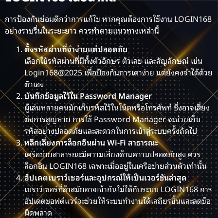
การป้องกันย่อมดีกว่าการแก้ไข หากคุณต้องการใช้งาน LOGIN168
อย่างราบรื่นในระยะยาว ควรทำตามแนวทางเหล่านี้
ตั้งรหัสผ่านที่จำง่ายแต่ปลอดภัย
เลือกใช้รหัสผ่านที่มีทั้งตัวอักษร ตัวเลข และสัญลักษณ์ เช่น
Login168@2025
เพื่อป้องกันการเดาง่าย แต่ยังคงจำได้ด้วย
ตัวเอง
บันทึกข้อมูลไว้ใน Password Manager
ผู้เล่นหลายคนมักเก็บรหัสไว้ในโน้ตหรือโทรศัพท์ ซึ่งอาจเสี่ยง
ต่อการสูญหาย การใช้ Password Manager จะช่วยเก็บ
รหัสอย่างปลอดภัยและสะดวกในการเข้าสู่ระบบครั้งถัดไป
หลีกเลี่ยงการล็อกอินผ่าน Wi-Fi สาธารณะ
เครือข่ายสาธารณะมีความเสี่ยงด้านความปลอดภัยสูง ควร
ล็อกอิน LOGIN168 เฉพาะเมื่ออยู่ในเครือข่ายส่วนตัวเท่านั้น
อัปเดตเบราว์เซอร์และอุปกรณ์ให้เป็นเวอร์ชันล่าสุด
เบราว์เซอร์ที่ล้าสมัยอาจเข้ากันไม่ได้กับระบบ LOGIN168 การ
อัปเดตซอฟต์แวร์จะช่วยให้ระบบทำงานได้เสถียรขึ้นและลดข้อ
ผิดพลาด