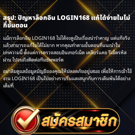
สรุป: ปัญหาล็อกอิน LOGIN168 แก้ได้ง่ายในไม่
กี่ขั้นตอน
แม้การล็อกอิน LOGIN168 ไม่ได้จะดูเป็นเรื่องน่ารำคาญ แต่แท้จริง
แล้วสามารถแก้ไขได้ไม่ยาก หากคุณทำตามขั้นตอนที่แนะนำใน
บทความนี้ ตั้งแต่การตรวจสอบอินเทอร์เน็ต เคลียร์แคช รีเซ็ตรหัส
ผ่าน ไปจนถึงติดต่อทีมซัพพอร์ต
อย่าลืมดูแลข้อมูลบัญชีของคุณให้ปลอดภัยอยู่เสมอ เพื่อให้การเข้าใช้
งาน LOGIN168 เป็นไปอย่างราบรื่นและสนุกกับการเดิมพันได้อย่าง
เต็มที่