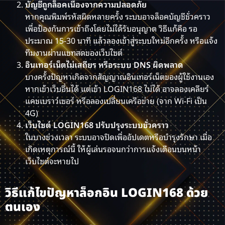
บัญชีถูกล็อคเนื่องจากความปลอดภัย
หากคุณพิมพ์รหัสผิดหลายครั้ง ระบบอาจล็อคบัญชีชั่วคราว
เพื่อป้องกันการเข้าถึงโดยไม่ได้รับอนุญาต วิธีแก้คือ รอ
ประมาณ 15-30 นาที แล้วลองเข้าสู่ระบบใหม่อีกครั้ง หรือแจ้ง
ทีมงานผ่านแชทสดของเว็บไซต์
อินเทอร์เน็ตไม่เสถียร หรือระบบ DNS ผิดพลาด
บางครั้งปัญหาเกิดจากสัญญาณอินเทอร์เน็ตของผู้ใช้งานเอง
หากเข้าเว็บอื่นได้ แต่เข้า LOGIN168 ไม่ได้ อาจลองเคลียร์
แคชเบราว์เซอร์ หรือลองเปลี่ยนเครือข่าย (จาก Wi-Fi เป็น
4G)
เว็บไซต์ LOGIN168 ปรับปรุงระบบชั่วคราว
ในบางช่วงเวลา ระบบอาจปิดเพื่ออัปเดตหรือบำรุงรักษา เมื่อ
เกิดเหตุการณ์นี้ ให้ผู้เล่นรอจนกว่าการแจ้งเตือนบนหน้า
เว็บไซต์จะหายไป
วิธีแก้ไขปัญหาล็อกอิน LOGIN168 ด้วย
ตนเอง