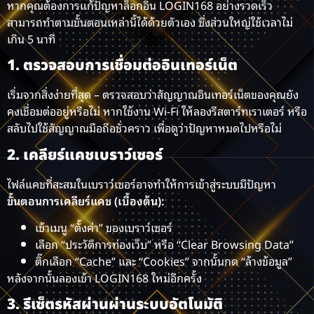
หากคุณต้องการแก้ปัญหาล็อกอิน LOGIN168 อย่างรวดเร็ว
สามารถทำตามขั้นตอนเหล่านี้ได้ด้วยตัวเอง ซึ่งส่วนใหญ่ใช้เวลาไม่
เกิน 5 นาที
1. ตรวจสอบการเชื่อมต่ออินเทอร์เน็ต
เริ่มจากสิ่งง่ายที่สุด – ตรวจสอบว่าสัญญาณอินเทอร์เน็ตของคุณยัง
คงเชื่อมต่ออยู่หรือไม่ หากใช้งาน Wi-Fi ให้ลองรีสตาร์ทเราเตอร์ หรือ
สลับไปใช้สัญญาณมือถือชั่วคราว เพื่อดูว่าปัญหาหมดไปหรือไม่
2. เคลียร์แคชเบราว์เซอร์
ไฟล์แคชที่สะสมในเบราว์เซอร์อาจทำให้การเข้าสู่ระบบมีปัญหา
ขั้นตอนการเคลียร์แคช (เบื้องต้น):
เข้าเมนู “ตั้งค่า” ของเบราว์เซอร์
เลือก “ประวัติการท่องเว็บ” หรือ “Clear Browsing Data”
ติ๊กเลือก “Cache” และ “Cookies” จากนั้นกด “ล้างข้อมูล”
หลังจากนั้นลองเข้า LOGIN168 ใหม่อีกครั้ง
3. รีเซ็ตรหัสผ่านผ่านระบบอัตโนมัติ