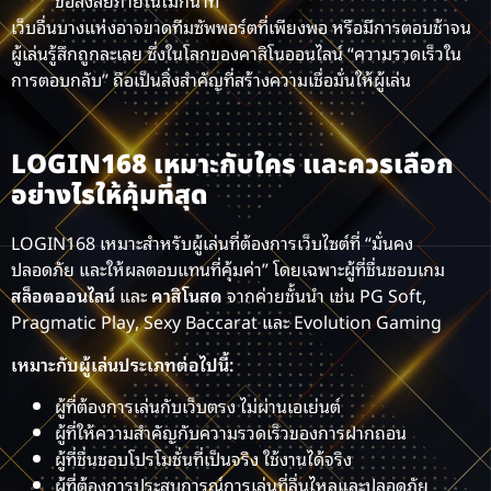
ข้อสงสัยภายในไม่กี่นาที
เว็บอื่นบางแห่งอาจขาดทีมซัพพอร์ตที่เพียงพอ หรือมีการตอบช้าจน
ผู้เล่นรู้สึกถูกละเลย ซึ่งในโลกของคาสิโนออนไลน์ “ความรวดเร็วใน
การตอบกลับ” ถือเป็นสิ่งสำคัญที่สร้างความเชื่อมั่นให้ผู้เล่น
LOGIN168 เหมาะกับใคร และควรเลือก
อย่างไรให้คุ้มที่สุด
LOGIN168 เหมาะสำหรับผู้เล่นที่ต้องการเว็บไซต์ที่ “มั่นคง
ปลอดภัย และให้ผลตอบแทนที่คุ้มค่า” โดยเฉพาะผู้ที่ชื่นชอบเกม
สล็อตออนไลน์
และ
คาสิโนสด
จากค่ายชั้นนำ เช่น PG Soft,
Pragmatic Play, Sexy Baccarat และ Evolution Gaming
เหมาะกับผู้เล่นประเภทต่อไปนี้:
ผู้ที่ต้องการเล่นกับเว็บตรง ไม่ผ่านเอเย่นต์
ผู้ที่ให้ความสำคัญกับความรวดเร็วของการฝากถอน
ผู้ที่ชื่นชอบโปรโมชั่นที่เป็นจริง ใช้งานได้จริง
ผู้ที่ต้องการประสบการณ์การเล่นที่ลื่นไหลและปลอดภัย