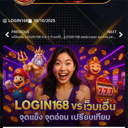
LOGIN168
30/10/2025
PREVIOUS
NEXT
แก้ล็อกอิน LOGIN168 ง่าย ๆ ทำเองได้ทันที
LOGIN168 รองรับวอเลท ธนาคาร และมือถือทุกระบบ