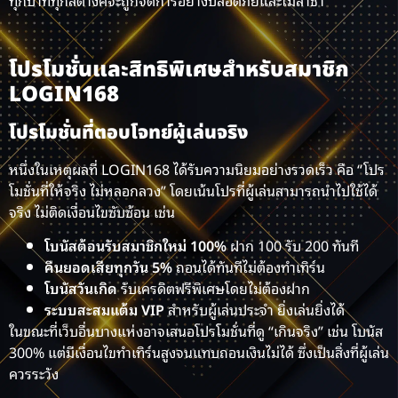
ทุกบาททุกสตางค์จะถูกจัดการอย่างปลอดภัยและไม่ล่าช้า
โปรโมชั่นและสิทธิพิเศษสำหรับสมาชิก
LOGIN168
โปรโมชั่นที่ตอบโจทย์ผู้เล่นจริง
หนึ่งในเหตุผลที่ LOGIN168 ได้รับความนิยมอย่างรวดเร็ว คือ “โปร
โมชั่นที่ให้จริง ไม่หลอกลวง” โดยเน้นโปรที่ผู้เล่นสามารถนำไปใช้ได้
จริง ไม่ติดเงื่อนไขซับซ้อน เช่น
โบนัสต้อนรับสมาชิกใหม่ 100%
ฝาก 100 รับ 200 ทันที
คืนยอดเสียทุกวัน 5%
ถอนได้ทันทีไม่ต้องทำเทิร์น
โบนัสวันเกิด
รับเครดิตฟรีพิเศษโดยไม่ต้องฝาก
ระบบสะสมแต้ม VIP
สำหรับผู้เล่นประจำ ยิ่งเล่นยิ่งได้
ในขณะที่เว็บอื่นบางแห่งอาจเสนอโปรโมชั่นที่ดู “เกินจริง” เช่น โบนัส
300% แต่มีเงื่อนไขทำเทิร์นสูงจนแทบถอนเงินไม่ได้ ซึ่งเป็นสิ่งที่ผู้เล่น
ควรระวัง