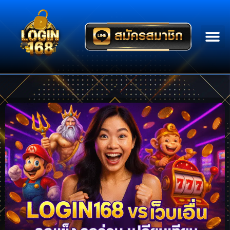
สมัครสมาชิ
บริการของเรา