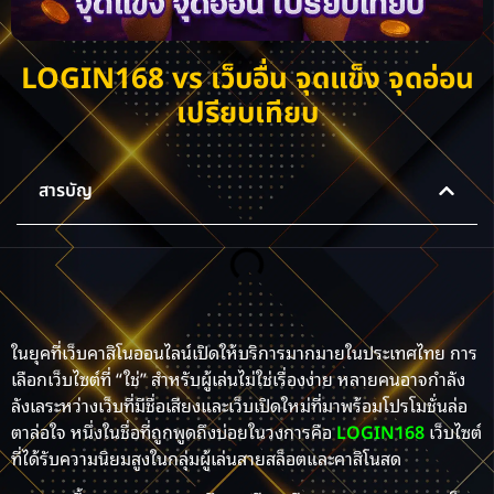
LOGIN168 vs เว็บอื่น จุดแข็ง จุดอ่อน
เปรียบเทียบ
สารบัญ
ในยุคที่เว็บคาสิโนออนไลน์เปิดให้บริการมากมายในประเทศไทย การ
เลือกเว็บไซต์ที่ “ใช่” สำหรับผู้เล่นไม่ใช่เรื่องง่าย หลายคนอาจกำลัง
ลังเลระหว่างเว็บที่มีชื่อเสียงและเว็บเปิดใหม่ที่มาพร้อมโปรโมชั่นล่อ
ตาล่อใจ หนึ่งในชื่อที่ถูกพูดถึงบ่อยในวงการคือ
LOGIN168
เว็บไซต์
ที่ได้รับความนิยมสูงในกลุ่มผู้เล่นสายสล็อตและคาสิโนสด